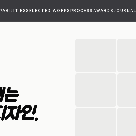
PABILITIES
SELECTED WORKS
PROCESS
AWARDS
JOURNA
깨는
디자인.