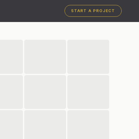
L
START A PROJECT