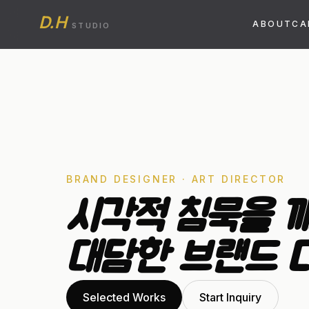
D.H
ABOUT
CA
STUDIO
BRAND DESIGNER · ART DIRECTOR
시각적 침묵을 
대담한 브랜드 
Selected Works
Start Inquiry